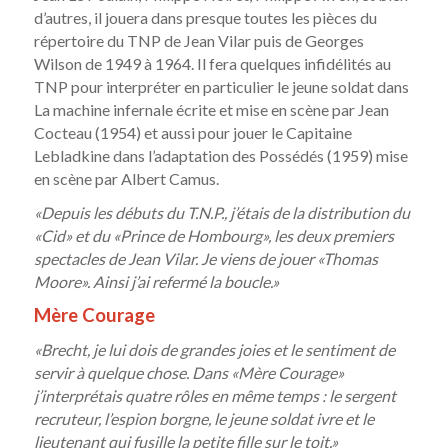
d’autres, il jouera dans presque toutes les pièces du
répertoire du TNP de Jean Vilar puis de Georges
Wilson de 1949 à 1964. Il fera quelques infidélités au
TNP pour interpréter en particulier le jeune soldat dans
La machine infernale écrite et mise en scène par Jean
Cocteau (1954) et aussi pour jouer le Capitaine
Lebladkine dans l’adaptation des Possédés (1959) mise
en scène par Albert Camus.
«Depuis les débuts du T.N.P., j’étais de la distribution du
«Cid» et du «Prince de Hombourg», les deux premiers
spectacles de Jean Vilar. Je viens de jouer «Thomas
Moore». Ainsi j’ai refermé la boucle.»
Mère Courage
«Brecht, je lui dois de grandes joies et le sentiment de
servir à quelque chose. Dans «Mère Courage»
j’interprétais quatre rôles en même temps : le sergent
recruteur, l’espion borgne, le jeune soldat ivre et le
lieutenant qui fusille la petite fille sur le toit.»