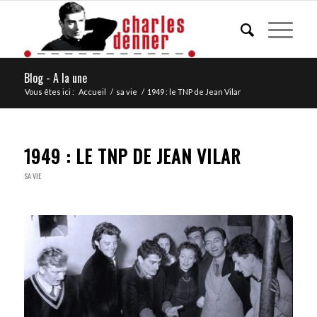
Blog - A la une
Vous êtes ici :
Accueil
/
sa vie
/
1949 : le TNP de Jean Vilar
1949 : LE TNP DE JEAN VILAR
SA VIE