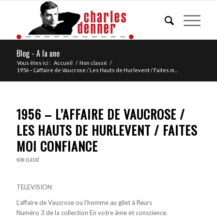
Blog - A la une
Vous êtes ici :
Accueil
/
Non classé
/
1956 – L’affaire de Vaucrose / Les Hauts de Hurlevent / Faites m...
1956 – L’AFFAIRE DE VAUCROSE /
LES HAUTS DE HURLEVENT / FAITES
MOI CONFIANCE
NON CLASSÉ
TELEVISION
L’affaire de Vaucrose ou l’homme au gilet à fleurs
Numéro 3 de la collection En votre âme et conscience.