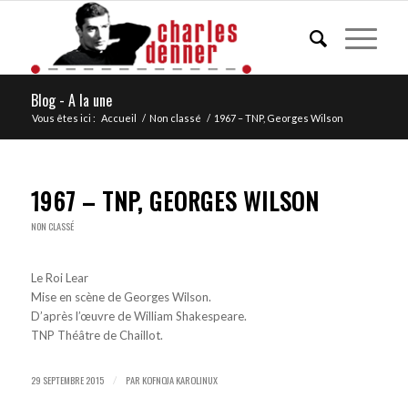
Blog - A la une
Vous êtes ici :
Accueil
/
Non classé
/
1967 – TNP, Georges Wilson
1967 – TNP, GEORGES WILSON
NON CLASSÉ
Le Roi Lear
Mise en scène de Georges Wilson.
D’après l’œuvre de William Shakespeare.
TNP Théâtre de Chaillot.
29 SEPTEMBRE 2015
PAR
KOFNOJA KAROLINUX
/