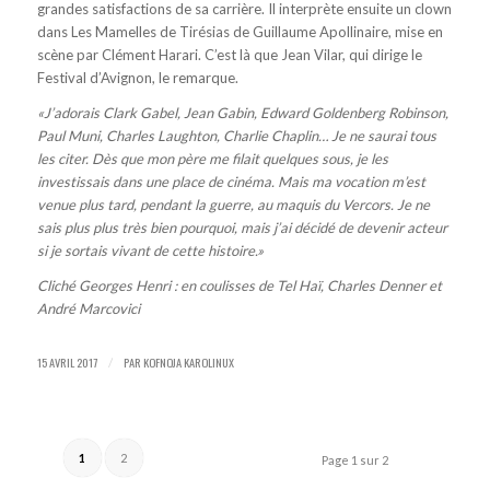
grandes satisfactions de sa carrière. Il interprète ensuite un clown
dans
Les Mamelles de Tirésias
de Guillaume Apollinaire, mise en
scène par Clément Harari. C’est là que Jean Vilar, qui dirige le
Festival d’Avignon, le remarque.
«J’adorais Clark Gabel, Jean Gabin, Edward Goldenberg Robinson,
Paul Muni, Charles Laughton, Charlie Chaplin… Je ne saurai tous
les citer. Dès que mon père me filait quelques sous, je les
investissais dans une place de cinéma. Mais ma vocation m’est
venue plus tard, pendant la guerre, au maquis du Vercors. Je ne
sais plus plus très bien pourquoi, mais j’ai décidé de devenir acteur
si je sortais vivant de cette histoire.»
Cliché Georges Henri : en coulisses de Tel Haï, Charles Denner et
André Marcovici
15 AVRIL 2017
PAR
KOFNOJA KAROLINUX
/
1
2
Page 1 sur 2