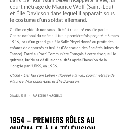
dans Der Ruf tsum Leben (Rappel à la vie), un
court métrage de Maurice Wolf (Saint-Lou)
et Élie Davidson dans lequel il apparaît sous
le costume d’un soldat allemand.
Ce film en yiddish non sous-titré fut restauré ensuite par le
Centre national du cinéma. Il fut la première fois projeté le 6 mars
1946, lors d’un grand gala à la Salle Pleyel donné au profit des
enfants de déportés et fusillés (Fédération des Sociétés Juives de
France). Entré au Parti Communiste Français à cette époque il le
quittera, lucide et désillusionné, sitôt après l’invasion de la
Hongrie par l’URSS, en 1956.
Cliché « Der Ruf sum Leben » (Rappel à la vie), court métrage de
Maurice Wolf (Saint-Lou) et Élie Davidson.
26 AVRIL 2017
PAR
KOFNOJA KAROLINUX
/
1954 – PREMIERS RÔLES AU