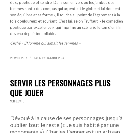
être, poétique et tendre. Dans son univers où les jambes des
femmes sont « des compas qui arpentent le globe et lui donnent
son équilibre et sa forme », il touche au point de l’égarement à la
fois douloureux et souriant. C’est lui, selon Truffaut, « le comédien
poétique par excellence », qui imprime au scénario le ton d’un film
devenu depuis inoubliable.
Cliché « L’Homme qui aimait les femmes »
26 AVRIL 2017
PAR
KOFNOJA KAROLINUX
/
SERVIR LES PERSONNAGES PLUS
QUE JOUER
SON ŒUVRE
Dévoué à la cause de ses personnages jusqu’à
oublier tout le reste (« Je suis habité par une
monomanie »), Charles Denner est un artisan