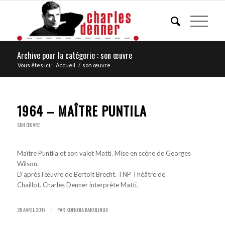
Archive pour la catégorie : son œuvre
Vous êtes ici :
Accueil
/
son œuvre
1964 – MAÎTRE PUNTILA
SON ŒUVRE
Maître Puntila et son valet Matti. Mise en scène de Georges
Wilson.
D’après l’œuvre de Bertolt Brecht. TNP Théâtre de
Chaillot. Charles Denner interprète Matti.
26 AVRIL 2017
PAR
KOFNOJA KAROLINUX
/