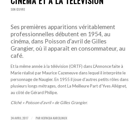
CINÉMA ET À LA TÉLÉVISION
SON ŒUVRE
Ses premières apparitions véritablement
professionnelles débutent en 1954, au
cinéma, dans Poisson d’avril de Gilles
Grangier, où il apparaît en consommateur, au
café.
Et la même année à la télévision (ORTF) dans L’Annonce faite à
Marie réalisé par Maurice Cazeneuve dans lequel il interprète le
personnage de Naugier. En 1955 il joue d’autres petits rôles dans
plusieurs longs métrages, dont La Meilleure Part d’Yves Allégret,
au côté de Gérard Philipe.
Cliché « Poisson d’avril » de Gilles Grangier.
24 AVRIL 2017
PAR
KOFNOJA KAROLINUX
/