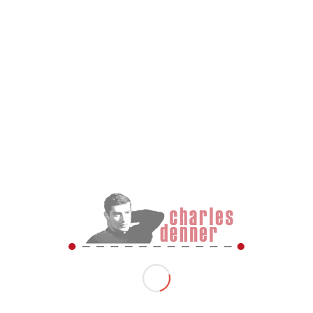
Vercors.
Alfred se cache quelques jours dans une villa inhabitée en face de
celle de ses parents. Puis il se terre pendant huit jours dans le
grenier de l’école communale de Brive, où il est nourri par le
directeur, le soir après le départ de tous les élèves. La famille fuit
le pavillon de la Cité des Roses pour aller se cacher chez une
tante habitant un petit logement à Grenoble. Ils déménagent
ensuite à l’Ermitage, une maison isolée de deux pièces à la Haute-
Jarrie. Charles et Fred se cachent chacun pendant quelques mois
chez des paysans qui en ont fait leurs valets de ferme. Ils
rejoignent ensuite le reste de leur famille à la Haute Jarrie. La
propriétaire du lieu est douteuse et ils craignent d’être dénoncés.
Trois jours avant que Charles et Alfred montent au maquis la
famille décide de quitter l’Ermitage pour partir se cacher à La
Mure, dans une ferme de montagne totalement isolée. Ils partent
plusieurs fois se réfugier dans la forêt toute proche de leur
maison quand ils apprennent ou craignent que les camions
allemands montent au village.
« Quelques semaines avant notre départ pour le maquis, notre
mère a fini par rencontrer un militant communiste en qui elle a eu