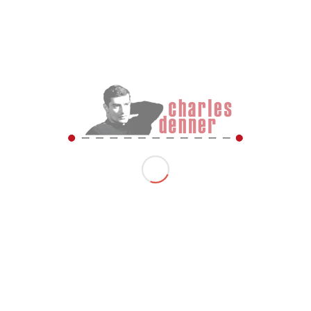
d’autres, il jouera dans presque toutes les pièces du
répertoire du TNP de Jean Vilar puis de Georges
Wilson de 1949 à 1964. Il fera quelques infidélités au
TNP pour interpréter en particulier le jeune soldat dans
La machine infernale écrite et mise en scène par Jean
Cocteau (1954) et aussi pour jouer le Capitaine
Lebladkine dans l’adaptation des Possédés (1959) mise
en scène par Albert Camus.
«Depuis les débuts du T.N.P., j’étais de la distribution du
«Cid» et du «Prince de Hombourg», les deux premiers
spectacles de Jean Vilar. Je viens de jouer «Thomas
Moore». Ainsi j’ai refermé la boucle.»
Mère Courage
«Brecht, je lui dois de grandes joies et le sentiment de
servir à quelque chose. Dans «Mère Courage»
j’interprétais quatre rôles en même temps : le sergent
recruteur, l’espion borgne, le jeune soldat ivre et le
lieutenant qui fusille la petite fille sur le toit.»