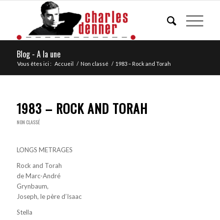
Blog - A la une
Vous êtes ici :
Accueil
/
Non classé
/
1983 – Rock and Torah
1983 – ROCK AND TORAH
NON CLASSÉ
LONGS METRAGES
Rock and Torah
de Marc-André
Grynbaum,
Joseph, le père d’Isaac
Stella