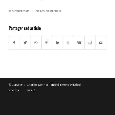
29 SEPTEMBRE 2015
PAR
KOFNOJA KAROLINUX
/
Partager cet article
© Copyright -
Charles Denner
-
Enfold Theme by Kriesi
crédits
Contact