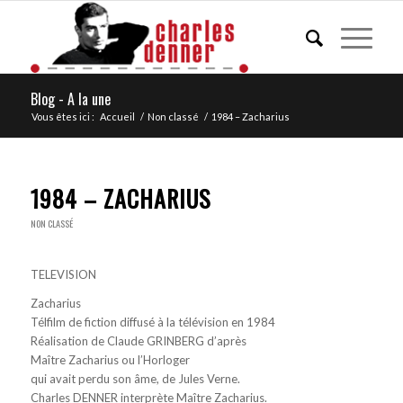
Blog - A la une
Vous êtes ici :
Accueil
/
Non classé
/
1984 – Zacharius
1984 – ZACHARIUS
NON CLASSÉ
TELEVISION
Zacharius
Télfilm de fiction diffusé à la télévision en 1984
Réalisation de Claude GRINBERG d’après
Maître Zacharius ou l’Horloger
qui avait perdu son âme, de Jules Verne.
Charles DENNER interprète Maître Zacharius.