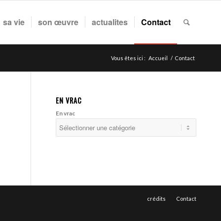
sa vie
son œuvre
actualites
Contact
Vous êtes ici :
Accueil
/
Contact
EN VRAC
En vrac
crédits
Contact