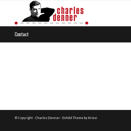
Contact
© Copyright -
Charles Denner
-
Enfold Theme by Kriesi