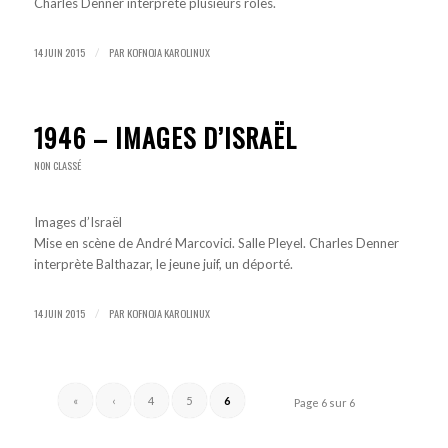
Charles Denner interprète plusieurs rôles.
14 JUIN 2015
PAR
KOFNOJA KAROLINUX
/
1946 – IMAGES D’ISRAËL
NON CLASSÉ
Images d’Israël
Mise en scène de André Marcovici. Salle Pleyel. Charles Denner
interprète Balthazar, le jeune juif, un déporté.
14 JUIN 2015
PAR
KOFNOJA KAROLINUX
/
«
‹
4
5
6
Page 6 sur 6