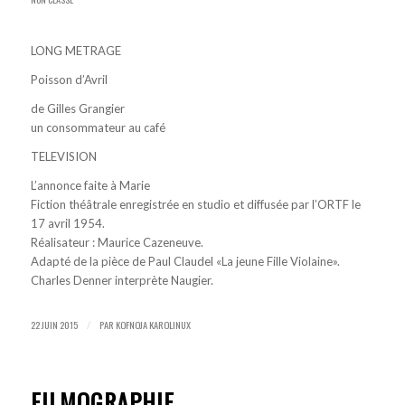
LONG METRAGE
Poisson d’Avril
de Gilles Grangier
un consommateur au café
TELEVISION
L’annonce faite à Marie
Fiction théâtrale enregistrée en studio et diffusée par l’ORTF le
17 avril 1954.
Réalisateur : Maurice Cazeneuve.
Adapté de la pièce de Paul Claudel «La jeune Fille Violaine».
Charles Denner interprète Naugier.
22 JUIN 2015
PAR
KOFNOJA KAROLINUX
/
FILMOGRAPHIE