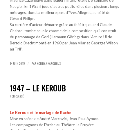
Maurice Cazeneuve dans lequel il interprète le personnage de
Naugier. En 1955 il joue d’autres petits rôles dans plusieurs longs
métrages, dont La meilleure part d’Yves Allégret, au côté de
Gérard Philipe.
Sa carrière d’acteur démarre grâce au théâtre, quand Claude
Chabrol tombe sous le charme de la composition qu’il construit
du personnage de Gori (Hermann Göring) dans l’Arturo Ui de
Bertold Brecht monté en 1960 par Jean Vilar et Georges Wilson
au TNP.
14 JUIN 2015
PAR
KOFNOJA KAROLINUX
/
1947 – LE KEROUB
NON CLASSÉ
Le Keroub et le mariage de Rachel
Mise en scène de André Marcovici, Jean-Paul Aymon.
Les compagnons de l’Arche au Théâtre La Bruyère.