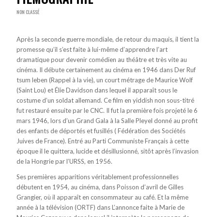
NON CLASSÉ
Après la seconde guerre mondiale, de retour du maquis, il tient la
promesse qu’il s’est faite à lui-même d’apprendre l’art
dramatique pour devenir comédien au théâtre et très vite au
cinéma. Il débute certainement au cinéma en 1946 dans Der Ruf
tsum leben (Rappel à la vie), un court métrage de Maurice Wolf
(Saint Lou) et Élie Davidson dans lequel il apparaît sous le
costume d’un soldat allemand. Ce film en yiddish non sous-titré
fut restauré ensuite par le CNC. Il fut la première fois projeté le 6
mars 1946, lors d’un Grand Gala à la Salle Pleyel donné au profit
des enfants de déportés et fusillés ( Fédération des Sociétés
Juives de France). Entré au Parti Communiste Français à cette
époque il le quittera, lucide et désillusionné, sitôt après l’invasion
de la Hongrie par l’URSS, en 1956.
Ses premières apparitions véritablement professionnelles
débutent en 1954, au cinéma, dans Poisson d’avril de Gilles
Grangier, où il apparaît en consommateur au café. Et la même
année à la télévision (ORTF) dans L’annonce faite à Marie de