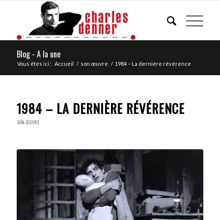
Blog - A la une
Vous êtes ici :
Accueil
/
son œuvre
/
1984 – La dernière révérence
1984 – LA DERNIÈRE RÉVÉRENCE
SON ŒUVRE