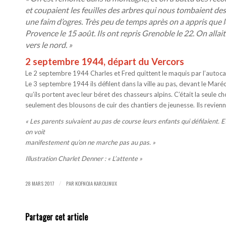
et coupaient les feuilles des arbres qui nous tombaient des
une faim d’ogres. Très peu de temps après on a appris que l
Provence le 15 août. Ils ont repris Grenoble le 22. On allai
vers le nord. »
2 septembre 1944, départ du Vercors
Le 2 septembre 1944 Charles et Fred quittent le maquis par l’autocar 
Le 3 septembre 1944 ils défilent dans la ville au pas, devant le Maré
qu’ils portent avec leur béret des chasseurs alpins. C’était la seule c
seulement des blousons de cuir des chantiers de jeunesse. Ils revienne
« Les parents suivaient au pas de course leurs enfants qui défilaient. E
on voit
manifestement qu’on ne marche pas au pas. »
Illustration Charlet Denner : « L’attente »
28 MARS 2017
PAR
KOFNOJA KAROLINUX
/
Partager cet article