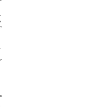
e
é
s
e
ne
ns
s