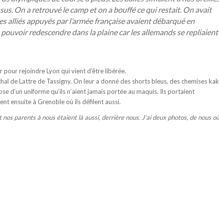
sus. On a retrouvé le camp et on a bouffé ce qui restait. On avait
es alliés appuyés par l’armée française avaient débarqué en
t pouvoir redescendre dans la plaine car les allemands se repliaient
pour rejoindre Lyon qui vient d’être libérée.
chal de Lattre de Tassigny. On leur a donné des shorts bleus, des chemises kak
hose d’un uniforme qu’ils n’aient jamais portée au maquis. Ils portaient
nt ensuite à Grenoble où ils défilent aussi.
t nos parents à nous étaient là aussi, derrière nous. J’ai deux photos, de nous o