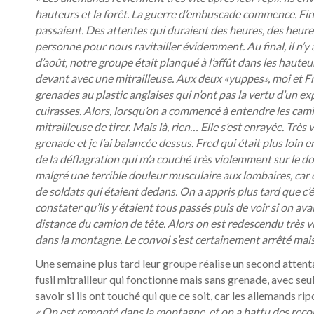
hauteurs et la forêt. La guerre d’embuscade commence. Fin a
passaient. Des attentes qui duraient des heures, des heures
personne pour nous ravitailler évidemment. Au final, il n’
d’août, notre groupe était planqué à l’affût dans les haute
devant avec une mitrailleuse. Aux deux «yuppes», moi et F
grenades au plastic anglaises qui n’ont pas la vertu d’un e
cuirasses. Alors, lorsqu’on a commencé à entendre les camio
mitrailleuse de tirer. Mais là, rien… Elle s’est enrayée. Très
grenade et je l’ai balancée dessus. Fred qui était plus loin e
de la déflagration qui m’a couché très violemment sur le dos. 
malgré une terrible douleur musculaire aux lombaires, car on
de soldats qui étaient dedans. On a appris plus tard que c’
constater qu’ils y étaient tous passés puis de voir si on ava
distance du camion de tête. Alors on est redescendu très vi
dans la montagne. Le convoi s’est certainement arrêté mais 
Une semaine plus tard leur groupe réalise un second attenta
fusil mitrailleur qui fonctionne mais sans grenade, avec s
savoir si ils ont touché qui que ce soit, car les allemands 
« On est remonté dans la montagne, et on a battu des record