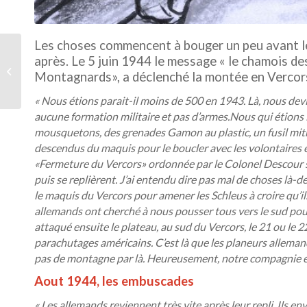
Les choses commencent à bouger un peu avant le
après. Le 5 juin 1944 le message « le chamois de
1943 : montée au
Montagnards», a déclenché la montée en Vercor
maquis
« Nous étions parait-il moins de 500 en 1943. Là, nous devi
aucune formation militaire et pas d’armes.Nous qui étions là 
mousquetons, des grenades Gamon au plastic, un fusil mitrai
descendus du maquis pour le boucler avec les volontaires e
«Fermeture du Vercors» ordonnée par le Colonel Descour s
puis se replièrent. J’ai entendu dire pas mal de choses là-
le maquis du Vercors pour amener les Schleus à croire qu’
allemands ont cherché à nous pousser tous vers le sud pour n
attaqué ensuite le plateau, au sud du Vercors, le 21 ou le 22 
parachutages américains. C’est là que les planeurs allemands
pas de montagne par là. Heureusement, notre compagnie es
Aout 1944, les embuscades
« Les allemands reviennent très vite après leur repli. Ils e