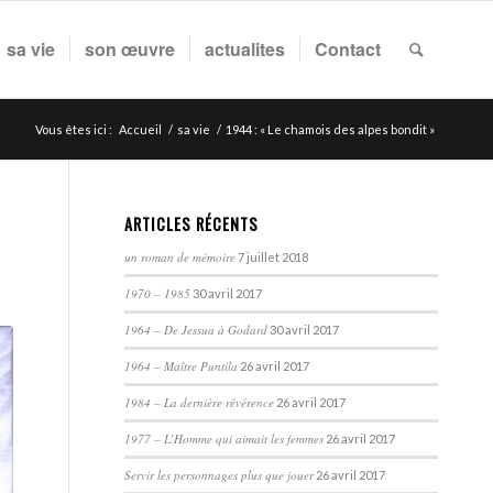
sa vie
son œuvre
actualites
Contact
Vous êtes ici :
Accueil
/
sa vie
/
1944 : « Le chamois des alpes bondit »
ARTICLES RÉCENTS
un roman de mémoire
7 juillet 2018
1970 – 1985
30 avril 2017
1964 – De Jessua à Godard
30 avril 2017
1964 – Maître Puntila
26 avril 2017
1984 – La dernière révérence
26 avril 2017
1977 – L’Homme qui aimait les femmes
26 avril 2017
Servir les personnages plus que jouer
26 avril 2017