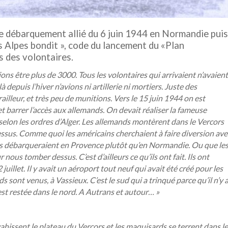
 débarquement allié du 6 juin 1944 en Normandie puis
s Alpes bondit », code du lancement du «Plan
s des volontaires.
ons être plus de 3000. Tous les volontaires qui arrivaient n’avaient
depuis l’hiver n’avions ni artillerie ni mortiers. Juste des
lleur, et très peu de munitions. Vers le 15 juin 1944 on est
t barrer l’accès aux allemands. On devait réaliser la fameuse
elon les ordres d’Alger. Les allemands montèrent dans le Vercors
dessus. Comme quoi les américains cherchaient à faire diversion ave
ils débarqueraient en Provence plutôt qu’en Normandie. Ou que le
ous tomber dessus. C’est d’ailleurs ce qu’ils ont fait. Ils ont
juillet. Il y avait un aéroport tout neuf qui avait été créé pour les
 sont venus, à Vassieux. C’est le sud qui a trinqué parce qu’il n’y 
t restée dans le nord. A Autrans et autour… »
nvahissent le plateau du Vercors et les maquisards se terrent dans l