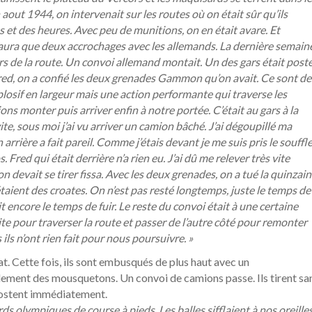
out 1944, on intervenait sur les routes où on était sûr qu’ils
 et des heures. Avec peu de munitions, on en était avare. Et
y aura que deux accrochages avec les allemands. La dernière semain
urs de la route. Un convoi allemand montait. Un des gars était post
red, on a confié les deux grenades Gammon qu’on avait. Ce sont de
xplosif en largeur mais une action performante qui traverse les
ns monter puis arriver enfin à notre portée. C’était au gars à la
 vite, sous moi j’ai vu arriver un camion bâché. J’ai dégoupillé ma
n arrière a fait pareil. Comme j’étais devant je me suis pris le souffl
Fred qui était derrière n’a rien eu. J’ai dû me relever très vite
 devait se tirer fissa. Avec les deux grenades, on a tué la quinzai
étaient des croates. On n’est pas resté longtemps, juste le temps de
it encore le temps de fuir. Le reste du convoi était à une certaine
te pour traverser la route et passer de l’autre côté pour remonter
ils n’ont rien fait pour nous poursuivre. »
t. Cette fois, ils sont embusqués de plus haut avec un
eulement des mousquetons. Un convoi de camions passe. Ils tirent sa
ripostent immédiatement.
s olympiques de course à pieds. Les balles sifflaient à nos oreille