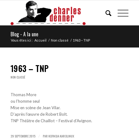
Blog - A la une
Vous êtes ici :
Accueil
/
Non classé
/
1963 – TNP
1963 – TNP
NON CLASSÉ
Thomas More
ou l’homme seul
Mise en scène de Jean Vilar.
D’après l’œuvre de Robert Bolt.
TNP Théâtre de Chaillot – Festival d’Avignon.
29 SEPTEMBRE 2015
PAR
KOFNOJA KAROLINUX
/