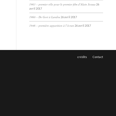
1963 – premier rôle pour le premier film d’Alain Jessua
26
avril 2017
1960 – De Gori à Landru
26 avril 2017
1946 – première apparition à l’écran
26 avril 2017
crédits
Contact