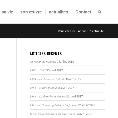
sa vie
son œuvre
actualites
Contact
Vous êtes ici :
Accueil
/
actualite
ARTICLES RÉCENTS
un roman de mémoire
7 juillet 2018
1970 – 1985
30 avril 2017
1964 – De Jessua à Godard
30 avril 2017
1964 – Maître Puntila
26 avril 2017
1984 – La dernière révérence
26 avril 2017
1977 – L’Homme qui aimait les femmes
26 avril 2017
Servir les personnages plus que jouer
26 avril 2017