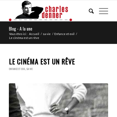
Blog - A la une
Vous êtes ici :
Accueil
/
sa vie
/
Enfance et exil
/
Le cinéma est un rêve
LE CINÉMA EST UN RÊVE
ENFANCE ET EXIL
,
SA VIE